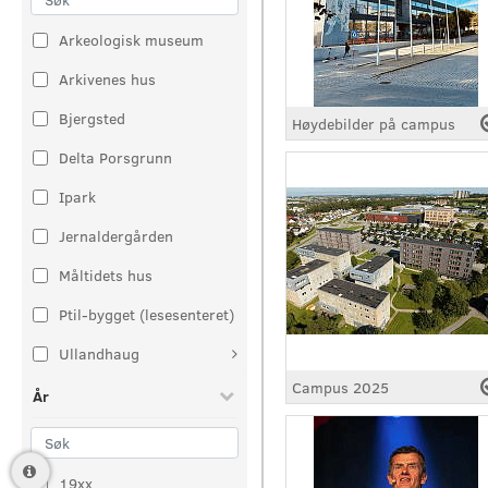
Arkeologisk museum
Arkivenes hus
Bjergsted
Høydebilder på campus
Delta Porsgrunn
Ipark
Jernaldergården
Måltidets hus
Ptil-bygget (lesesenteret)
Ullandhaug
Campus 2025
År
19xx