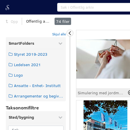
Offentlig arkiv
Opp
74
filer
Skjul alle
SmartFolders
Styret 2019-2023
Ledelsen 2021
Logo
Ansatte - Enhet- Institutt
Simulering med jordmorstudenter på SUS Ullandhaug
Arrangementer og begivenheter
Taksonomifiltre
Sted/bygning